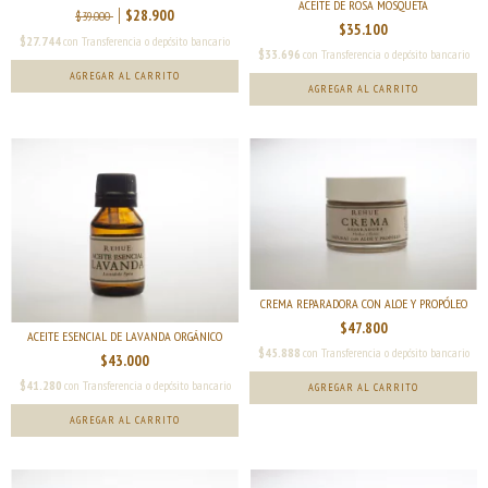
ACEITE DE ROSA MOSQUETA
$28.900
$39.000
$35.100
$27.744
con
Transferencia o depósito bancario
$33.696
con
Transferencia o depósito bancario
AGREGAR AL CARRITO
CREMA REPARADORA CON ALOE Y PROPÓLEO
$47.800
ACEITE ESENCIAL DE LAVANDA ORGÁNICO
$45.888
con
Transferencia o depósito bancario
$43.000
$41.280
con
Transferencia o depósito bancario
AGREGAR AL CARRITO