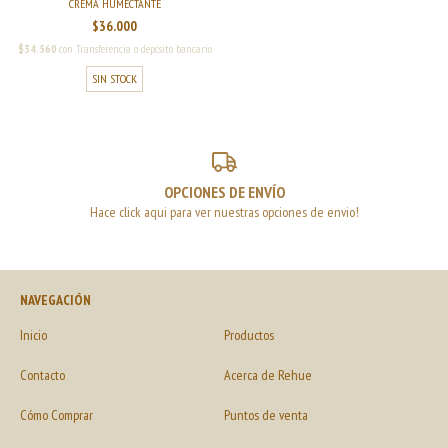
CREMA HUMECTANTE
$36.000
$34.560
con
Transferencia o depósito bancario
SIN STOCK
OPCIONES DE ENVÍO
Hace click aqui para ver nuestras opciones de envio!
NAVEGACIÓN
Inicio
Productos
Contacto
Acerca de Rehue
Cómo Comprar
Puntos de venta