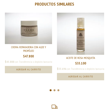
PRODUCTOS SIMILARES
CREMA REPARADORA CON ALOE Y
PROPÓLEO
$47.800
ACEITE DE ROSA MOSQUETA
$45.888
con
Transferencia o depósito bancario
$35.100
$33.696
con
Transferencia o depósito bancario
AGREGAR AL CARRITO