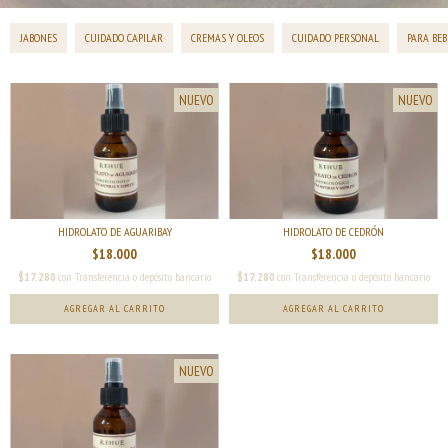
JABONES
CUIDADO CAPILAR
CREMAS Y OLEOS
CUIDADO PERSONAL
PARA BEB
NUEVO
NUEVO
HIDROLATO DE AGUARIBAY
HIDROLATO DE CEDRÓN
$18.000
$18.000
$17.280
con
Transferencia o depósito bancario
$17.280
con
Transferencia o depósito bancario
NUEVO