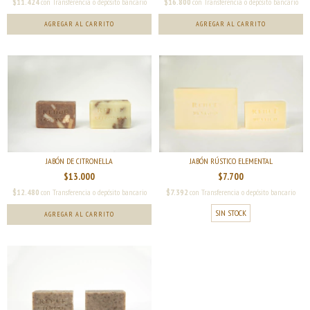
$11.424
con
Transferencia o depósito bancario
$16.800
con
Transferencia o depósito bancario
JABÓN RÚSTICO ELEMENTAL
JABÓN DE CITRONELLA
$7.700
$13.000
$7.392
con
Transferencia o depósito bancario
$12.480
con
Transferencia o depósito bancario
SIN STOCK
AGREGAR AL CARRITO