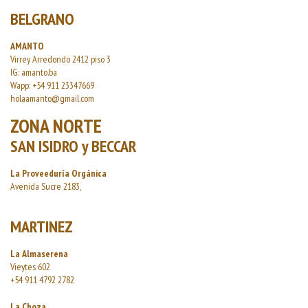
BELGRANO
AMANTO
Virrey Arredondo 2412 piso 3
IG: amanto.ba
Wapp: +54 911 23347669
holaamanto@gmail.com
ZONA NORTE
SAN ISIDRO y BECCAR
La Proveeduría Orgánica
Avenida Sucre 2183,
MARTINEZ
La Almaserena
Vieytes 602
+54 911 4792 2782
La Choza