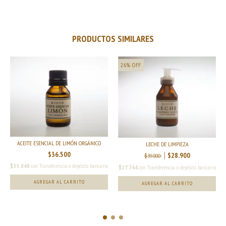
PRODUCTOS SIMILARES
26
%
OFF
ACEITE ESENCIAL DE LIMÓN ORGÁNICO
LECHE DE LIMPIEZA
$36.500
$28.900
$39.000
$35.040
con
Transferencia o depósito bancario
$27.744
con
Transferencia o depósito bancario
AGREGAR AL CARRITO