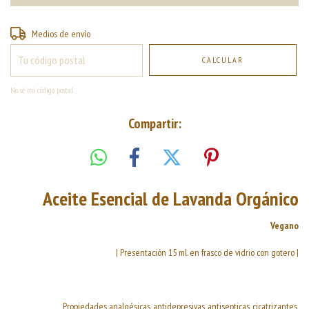
Entregas para el CP:
CAMBIAR CP
Medios de envío
CALCULAR
No sé mi código postal
Compartir:
Aceite Esencial de Lavanda Orgánico
Vegano
| Presentación 15 ml. en frasco de vidrio con gotero |
Propiedades analgésicas, antidepresivas, antisepticas, cicatrizantes,