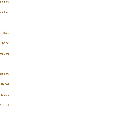
 bebés.
dades:
licadas.
l bebé.
os ojos.
ientes:
gánicos.
abejas.
 cacao.