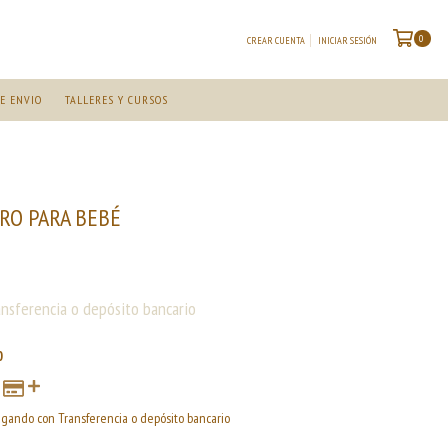
0
CREAR CUENTA
INICIAR SESIÓN
E ENVIO
TALLERES Y CURSOS
RO PARA BEBÉ
ansferencia o depósito bancario
0
gando con Transferencia o depósito bancario