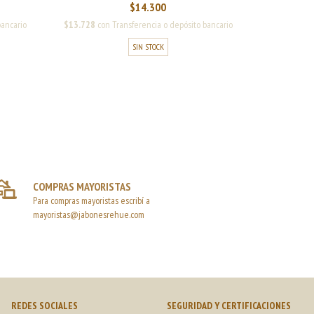
$14.300
bancario
$13.728
con
Transferencia o depósito bancario
SIN STOCK
COMPRAS MAYORISTAS
Para compras mayoristas escribí a
mayoristas@jabonesrehue.com
REDES SOCIALES
SEGURIDAD Y CERTIFICACIONES