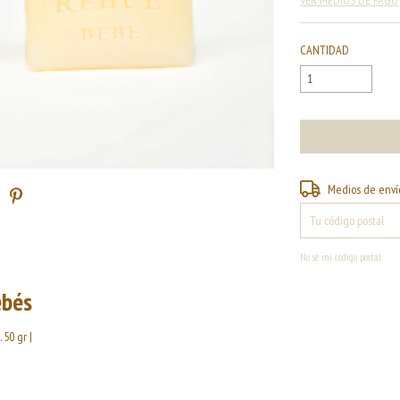
CANTIDAD
Entregas para el CP:
Medios de enví
No sé mi código postal
ebés
 50 gr |